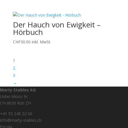
Der Hauch von Ewigkeit –
Hörbuch
CHF
30.00
inkl. MwSt.
1
2
3
→
Marty Stables AG
Unter-Moos 9c
CH-8630 Rüti ZH
+41 55 240 22 00
info@marty-stables.ch
Escola