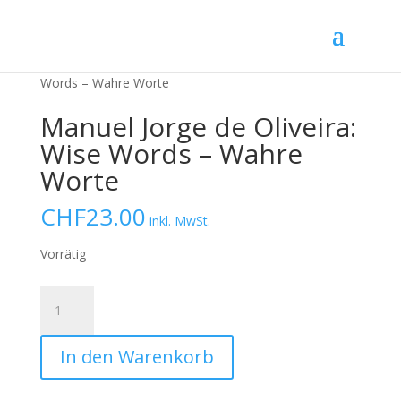
Startseite
/
Bücher
/ Manuel Jorge de Oliveira: Wise
Words – Wahre Worte
Manuel Jorge de Oliveira:
Wise Words – Wahre
Worte
CHF
23.00
inkl. MwSt.
Vorrätig
Manuel
Jorge
de
In den Warenkorb
Oliveira:
Wise
Words