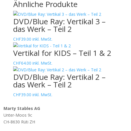
Ähnliche Produkte
3
Menge
DVD/Blue Ray: Vertikal 3 –
das Werk – Teil 2
CHF
39.00
inkl. MwSt.
Vertikal for KIDS – Teil 1 & 2
CHF
64.00
inkl. MwSt.
DVD/Blue Ray: Vertikal 2 –
das Werk – Teil 2
CHF
39.00
inkl. MwSt.
Marty Stables AG
Unter-Moos 9c
CH-8630 Rüti ZH